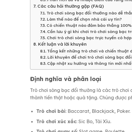
Các câu hỏi thường gặp (FAQ)
Trò chơi sòng bạc đổi thưởng nào dễ thắ
Làm thế nào để chọn nhà cái uy tín?
Có chiến thuật nào đảm bảo thắng 100%
Cần lưu ý gì khi chơi trò chơi sòng bạc t
Chơi trò chơi sòng bạc trực tuyến có hợ
Kết luận và lời khuyên
Tổng kết những trò chơi và chiến thuật 
Lời khuyên để chơi trò chơi sòng bạc đổ
Cập nhật xu hướng và thông tin mới nhất
Định nghĩa và phân loại
Trò chơi sòng bạc đổi thưởng là các trò chơi
thành tiền thật hoặc quà tặng. Chúng được ph
Trò chơi bài
: Baccarat, Blackjack, Poker.
Trò chơi xúc xắc
: Sic Bo, Tài Xỉu.
Trò chơi quay số
: Slot game, Roulette.