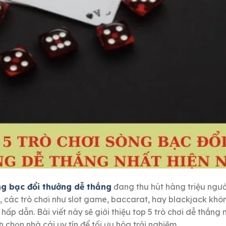
ng bạc đổi thưởng dễ thắng
đang thu hút hàng triệu ngườ
ệ, các trò chơi như slot game, baccarat, hay blackjack khô
ấp dẫn. Bài viết này sẽ giới thiệu top 5 trò chơi dễ thắng 
chọn nhà cái uy tín để tối ưu hóa trải nghiệm.