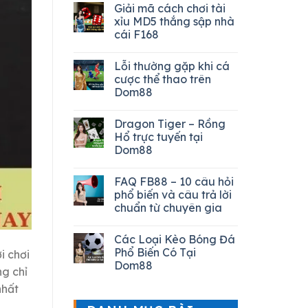
Giải mã cách chơi tài
xỉu MD5 thắng sập nhà
cái F168
Lỗi thường gặp khi cá
cược thể thao trên
Dom88
Dragon Tiger – Rồng
Hổ trực tuyến tại
Dom88
FAQ FB88 – 10 câu hỏi
phổ biến và câu trả lời
chuẩn từ chuyên gia
Các Loại Kèo Bóng Đá
Phổ Biến Có Tại
i chơi
Dom88
ng chỉ
nhất