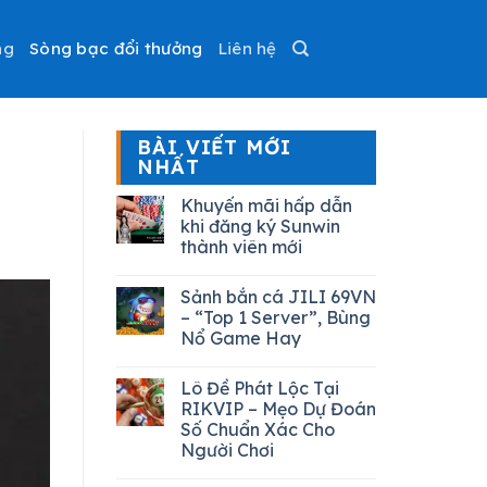
ng
Sòng bạc đổi thưởng
Liên hệ
BÀI VIẾT MỚI
NHẤT
Khuyến mãi hấp dẫn
khi đăng ký Sunwin
thành viên mới
Sảnh bắn cá JILI 69VN
– “Top 1 Server”, Bùng
Nổ Game Hay
Lô Đề Phát Lộc Tại
RIKVIP – Mẹo Dự Đoán
Số Chuẩn Xác Cho
Người Chơi