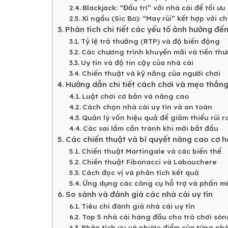
Blackjack: “Đấu trí” với nhà cái để tối ư
Xí ngầu (Sic Bo): “May rủi” kết hợp với c
Phân tích chi tiết các yếu tố ảnh hưởng đến
Tỷ lệ trả thưởng (RTP) và độ biến động
Các chương trình khuyến mãi và tiền th
Uy tín và độ tin cậy của nhà cái
Chiến thuật và kỹ năng của người chơi
Hướng dẫn chi tiết cách chơi và mẹo thắn
Luật chơi cơ bản và nâng cao
Cách chọn nhà cái uy tín và an toàn
Quản lý vốn hiệu quả để giảm thiểu rủi r
Các sai lầm cần tránh khi mới bắt đầu
Các chiến thuật và bí quyết nâng cao cơ h
Chiến thuật Martingale và các biến thể
Chiến thuật Fibonacci và Labouchere
Cách đọc vị và phân tích kết quả
Ứng dụng các công cụ hỗ trợ và phần 
So sánh và đánh giá các nhà cái uy tín
Tiêu chí đánh giá nhà cái uy tín
Top 5 nhà cái hàng đầu cho trò chơi sò
Phân tích ưu và nhược điểm của từng nhà