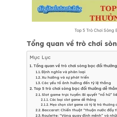
Top 5 Trò Chơi Sòng
Tổng quan về trò chơi sò
Mục Lục
Tổng quan về trò chơi sòng bạc đổi thưởn
Định nghĩa và phân loại
Xu hướng và sự phát triển
Các yếu tố ảnh hưởng đến tỷ lệ thắng
Top 5 trò chơi sòng bạc đổi thưởng dễ th
Slot game trực tuyến: Bí quyết “nổ hũ” li
Các loại slot game dễ thắng
Mẹo chọn slot game có tỷ lệ trả thưởng 
Baccarat: Chiến thuật “thuận nước đẩy 
Roulette: “Vòng quay định mệnh” và nh