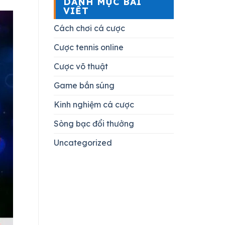
DANH MỤC BÀI
VIẾT
Cách chơi cá cược
Cược tennis online
Cược võ thuật
Game bắn súng
Kinh nghiệm cá cược
Sòng bạc đổi thưởng
Uncategorized