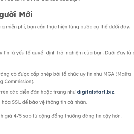
gười Mới
ng miễn phí, bạn cần thực hiện từng bước cụ thể dưới đây.
y tín là yếu tố quyết định trải nghiệm của bạn. Dưới đây là
 tảng có được cấp phép bởi tổ chức uy tín như MGA (Malta
g Commission).
 trên các diễn đàn hoặc trang như
digitalstart.biz
.
hóa SSL để bảo vệ thông tin cá nhân.
nh giá 4/5 sao từ cộng đồng thường đáng tin cậy hơn.