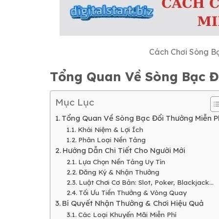
Cách Chơi Sòng Bạ
Tổng Quan Về Sòng Bạc Đ
Mục Lục
Tổng Quan Về Sòng Bạc Đổi Thưởng Miễn P
Khái Niệm & Lợi Ích
Phân Loại Nền Tảng
Hướng Dẫn Chi Tiết Cho Người Mới
Lựa Chọn Nền Tảng Uy Tín
Đăng Ký & Nhận Thưởng
Luật Chơi Cơ Bản: Slot, Poker, Blackjack…
Tối Ưu Tiền Thưởng & Vòng Quay
Bí Quyết Nhận Thưởng & Chơi Hiệu Quả
Các Loại Khuyến Mãi Miễn Phí