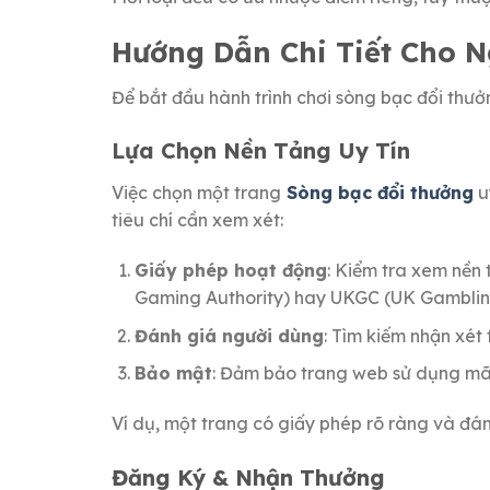
Hướng Dẫn Chi Tiết Cho N
Để bắt đầu hành trình chơi sòng bạc đổi thưở
Lựa Chọn Nền Tảng Uy Tín
Việc chọn một trang
Sòng bạc đổi thưởng
u
tiêu chí cần xem xét:
Giấy phép hoạt động
: Kiểm tra xem nền
Gaming Authority) hay UKGC (UK Gamblin
Đánh giá người dùng
: Tìm kiếm nhận xét
Bảo mật
: Đảm bảo trang web sử dụng mã 
Ví dụ, một trang có giấy phép rõ ràng và đá
Đăng Ký & Nhận Thưởng